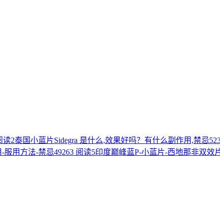
 阅读
2
泰国小蓝片Sidegra 是什么,效果好吗？有什么副作用,禁忌
52
用-服用方法-禁忌
49263 阅读
5
印度巅峰蓝P-小蓝片-西地那非双效