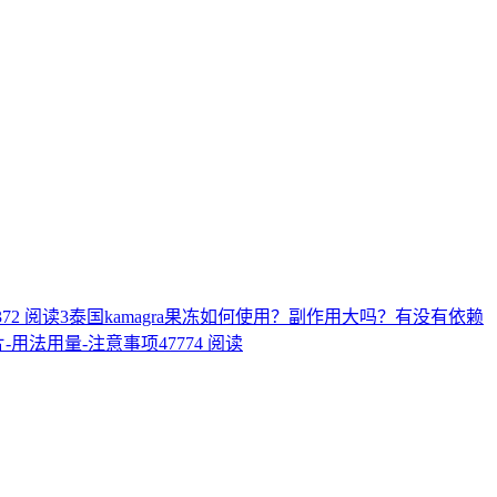
372 阅读
3
泰国kamagra果冻如何使用？副作用大吗？有没有依赖
片-用法用量-注意事项
47774 阅读