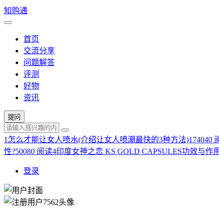
知购通
首页
交流分享
问题解答
评测
好物
资讯
提问
1
怎么才能让女人喷水(介绍让女人喷潮最快的3种方法)
174040
性?
50080 阅读
4
印度女神之恋 KS GOLD CAPSULES功效与作
登录