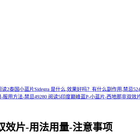
 阅读
2
泰国小蓝片Sidegra 是什么,效果好吗？有什么副作用,禁忌
52
用-服用方法-禁忌
49280 阅读
5
印度巅峰蓝P-小蓝片-西地那非双效
双效片-用法用量-注意事项