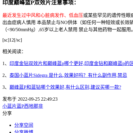
印度巅峰蓝P双效片注意事项：
最近发生过中风和心脏病发作、低血压
或某些罕见的遗传性眼
出血症病人慎用 本品禁止与NO供体（如任何一种短效或长效
（<90/50mmHg）,65岁以上老人禁用 禁止与其他药物一起服用
[sc]12[/sc]
相关阅读：
1、
印度金钻双效片和巅峰蓝p哪个更好,印度金钻和巅峰蓝p的
2、
泰国小蓝片Sidegra 是什么,效果好吗？有什么副作用,禁忌
3、
巅峰蓝P和蓝钻哪个效果好,有什么区别,建议买哪一款?
发布于 2022-09-25 22:49:23
小蓝片
蓝P
西地那非
分享
分享空间
分享微博