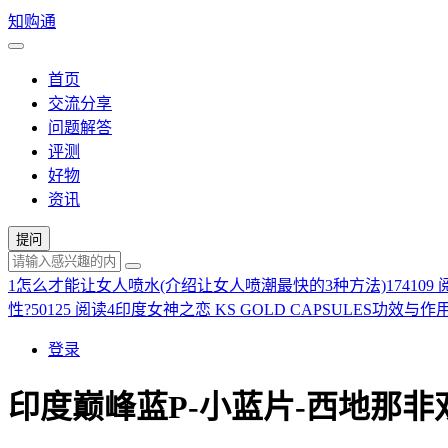
知购通
首页
交流分享
问题解答
评测
好物
资讯
提问
1
怎么才能让女人喷水(介绍让女人喷潮最快的3种方法)
174109
性?
50125 阅读
4
印度女神之恋 KS GOLD CAPSULES功效与作
登录
印度巅峰蓝P-小蓝片-西地那非