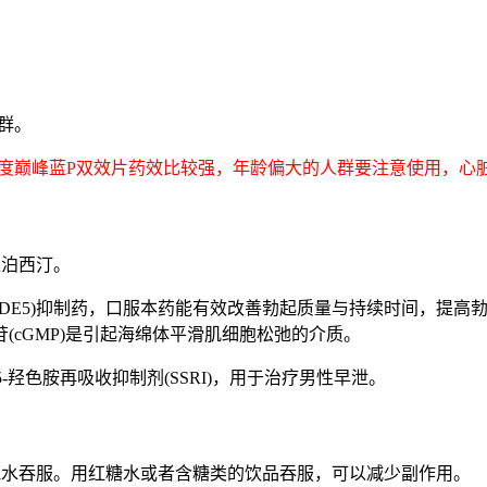
群。
度巅峰蓝P双效片药效比较强，年龄偏大的人群要注意使用，心
达泊西汀。
PDE5)抑制药，口服本药能有效改善勃起质量与持续时间，提高
(cGMP)是引起海绵体平滑肌细胞松弛的介质。
-羟色胺再吸收抑制剂(SSRI)，用于治疗男性早泄。
ml水吞服。用红糖水或者含糖类的饮品吞服，可以减少副作用。