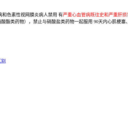
病和色素性视网膜炎病人禁用 有
严重心血管病既往史和严重肝损
硝酸酯类药物），禁止与硝酸盐类药物一起服用 90天内心肌梗
。
区别