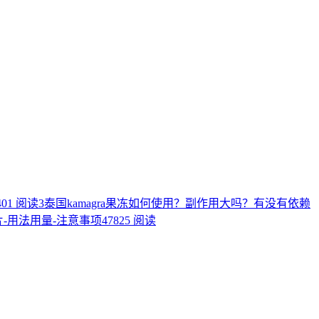
401 阅读
3
泰国kamagra果冻如何使用？副作用大吗？有没有依赖
片-用法用量-注意事项
47825 阅读