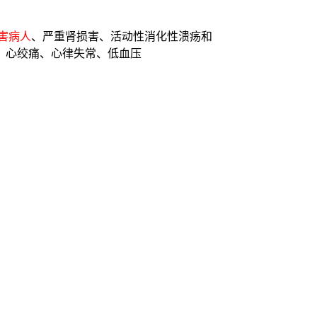
害病人
、严重肾损害、活动性消化性溃疡和
塞、心绞痛、心律失常、低血压