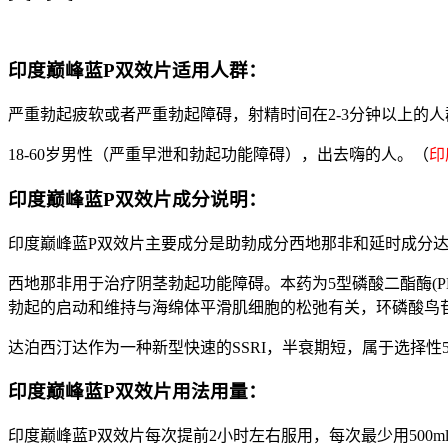
印度巅峰蓝P双效片适用人群：
严重勃起疲软或者严重勃起障碍，射精时间在2-3分钟以上的人
18-60岁男性（严重早泄和勃起功能障碍），出去嗨的人。（
印
印度巅峰蓝P双效片成分说明：
印度巅峰蓝P双效片主要成分是助勃成分西地那非和延时成分
西地那非用于治疗阴茎勃起功能障碍。本药为5型磷酸二酯酶(
勃起的启动和维持与海绵体平滑肌细胞的松弛有关，环磷酸鸟苷
达泊西汀达作为一种新型快速的SSRI，半衰期短，属于选择性5
印度巅峰蓝P双效片用法用量：
印度巅峰蓝P双效片每次提前2小时左右服用，每次最少用500