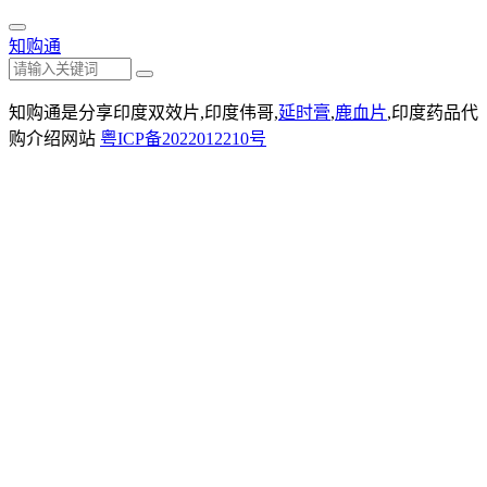
知购通
知购通是分享印度双效片,印度伟哥,
延时膏
,
鹿血片
,印度药品代
购介绍网站
粤ICP备2022012210号