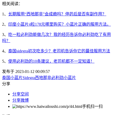
相关阅读：
1、
长期服用“西地那非”会成瘾吗？停药后是否有副作用？
2、
印度小蓝片4粒178元哪里购买？小蓝片正确的服用方法。
3、
吃一粒必利劲能做几次？我的经历告诉你必利劲吃了有用
吗？
4、
泰国sidegra初次吃多少？老司机告诉你它的蕞佳服用方法
5、
使用必利劲的10条建议，老司机都不一定知道！
发布于 2023-01-12 00:09:57
泰国小蓝片
Sidegra
西地那非
必利劲
小蓝片
分享
分享空间
分享微博
手机扫一扫