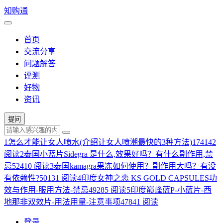
知购通
首页
交流分享
问题解答
评测
好物
资讯
提问
1
怎么才能让女人喷水(介绍让女人喷潮最快的3种方法)
174142
阅读
2
泰国小蓝片Sidegra 是什么,效果好吗？有什么副作用,禁
忌
52410 阅读
3
泰国kamagra果冻如何使用？副作用大吗？有没
有依赖性?
50131 阅读
4
印度女神之恋 KS GOLD CAPSULES功
效与作用-服用方法-禁忌
49285 阅读
5
印度巅峰蓝P-小蓝片-西
地那非双效片-用法用量-注意事项
47841 阅读
登录