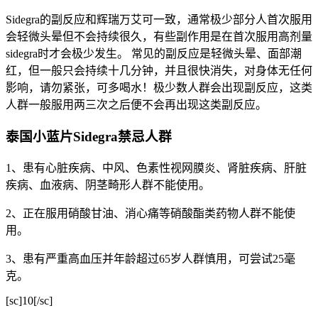
Sidegra的副反应和辉瑞万艾可一致，通常极少部分人首次服用
会轻微头晕但不会持续很久，有些副作用是在首次服用高剂量
sidegra时才会极少发生。 常见的副反应是轻微头晕、面部潮
红，但一般只会持续十几分钟，并且很快消失，对身体无任何
影响，请勿紧张，可多喝水！极少数人群会出现副反应，这类
人群一般服用两三次之后便不会再出现这类副反应。
泰国小蓝片Sidegra禁忌人群
1、患有心脏疾病、中风、色素性视网膜炎、肾脏疾病、肝脏
疾病、血液病、阴茎畸形人群不能使用。
2、正在服用硝酸甘油、消心痛等硝酸酯类药物人群不能使
用。
3、患有严重高血压并年龄超过65岁人群慎用，可尝试25毫
克。
[sc]10[/sc]