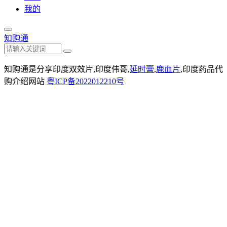
我的
知购通
知购通是分享印度双效片,印度伟哥,
延时膏
,
鹿血片
,印度药品代
购介绍网站
粤ICP备2022012210号