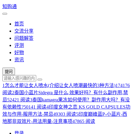
知购通
首页
交流分享
问题解答
评测
好物
资讯
提问
1
怎么才能让女人喷水(介绍让女人喷潮最快的3种方法)
174176
阅读
2
泰国小蓝片Sidegra 是什么,效果好吗？有什么副作用,禁
忌
52421 阅读
3
泰国kamagra果冻如何使用？副作用大吗？有没
有依赖性?
50141 阅读
4
印度女神之恋 KS GOLD CAPSULES功
效与作用-服用方法-禁忌
49303 阅读
5
印度巅峰蓝P-小蓝片-西
地那非双效片-用法用量-注意事项
47865 阅读
登录