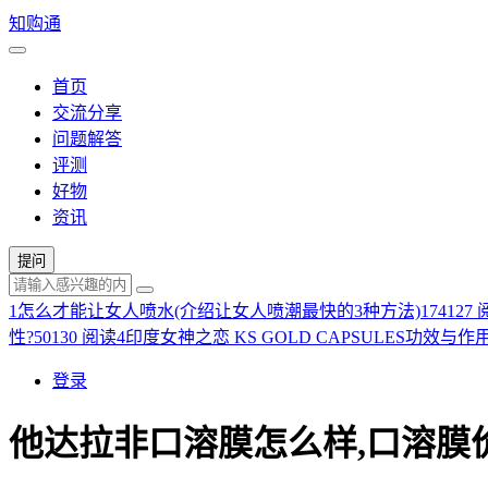
知购通
首页
交流分享
问题解答
评测
好物
资讯
提问
1
怎么才能让女人喷水(介绍让女人喷潮最快的3种方法)
174127
性?
50130 阅读
4
印度女神之恋 KS GOLD CAPSULES功效与作
登录
他达拉非口溶膜怎么样,口溶膜