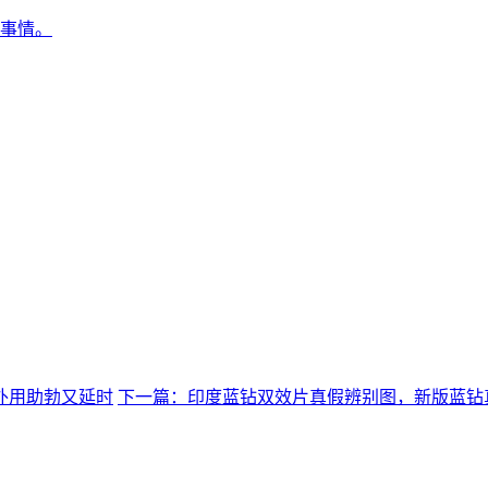
事情。
外用助勃又延时
下一篇：印度蓝钻双效片真假辨别图，新版蓝钻