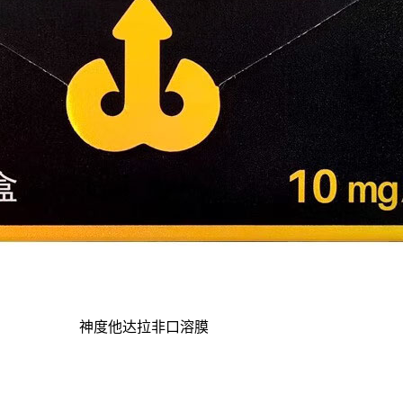
神度他达拉非口溶膜