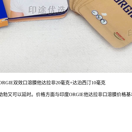
ORGIE双效口溶膜他达拉非20毫克+达泊西汀10毫克
助勃又可以延时。价格方面与印度ORGIE他达拉非口溶膜价格基