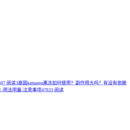
407 阅读
3
泰国kamagra果冻如何使用？副作用大吗？有没有依赖
片-用法用量-注意事项
47833 阅读