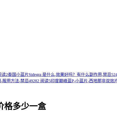
 阅读
2
泰国小蓝片Sidegra 是什么,效果好吗？有什么副作用,禁忌
52
用-服用方法-禁忌
49282 阅读
5
印度巅峰蓝P-小蓝片-西地那非双效
价格多少一盒